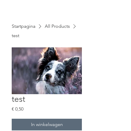
Startpagina
All Products
test
test
Prijs
€ 0,50
In winkelwagen